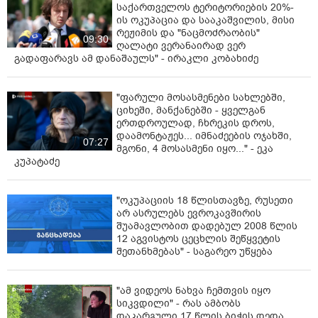
ოსეთის რესპუბლიკის ხელისუფლება მიიღებს ყველა
საქართველოს ტერიტორიების 20%-
ის ოკუპაცია და სააკაშვილის, მისი
კანონიერ ზომას მოსახლეობის უსაფრთხოებისთვის
რეჟიმის და "ნაცმოძრაობის"
და საზღვრის დაცვისთვის", - განაცხადა ეგორ
09:30
ღალატი ვერანაირად ვერ
კოჩიევმა.
გადაფარავს ამ დანაშაულს" - ირაკლი კობახიძე
"ფარული მოსასმენები სახლებში,
ციხეში, მანქანებში - ყველგან
ერთდროულად, ჩხრეკის დროს,
დაამონტაჟეს... იმნაძეების ოჯახში,
07:27
მგონი, 4 მოსასმენი იყო..." - ეკა
კუპატაძე
"ოკუპაციის 18 წლისთავზე, რუსეთი
არ ასრულებს ევროკავშირის
შუამავლობით დადებულ 2008 წლის
12 აგვისტოს ცეცხლის შეწყვეტის
შეთანხმებას" - საგარეო უწყება
"ამ ვიდეოს ნახვა ჩემთვის იყო
სიკვდილი" - რას ამბობს
დაკარგული 17 წლის ბიჭის დედა