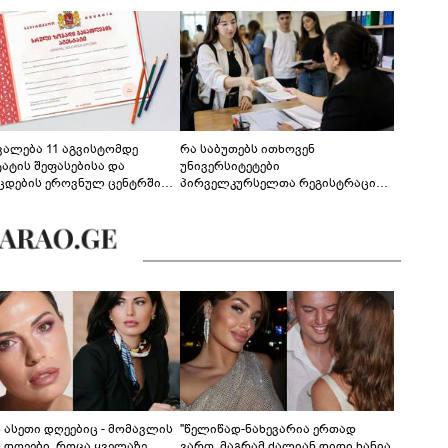
ევალება 11 აგვისტომდე
რა საბუთებს ითხოვენ
ტატის შეფასებისა და
უნივერსიტეტები
ცდების ეროვნულ ცენტრში
პირველკურსელთა რეგისტრაციის
გენა - დეტალები
დროს
ს ასეთი დღეებიც - მომავლის
"წელიწად-ნახევარია ერთად
ს დღეები, როცა ყველაზე
ვართ, მაგრამ ძალიან დიდი ხანია,