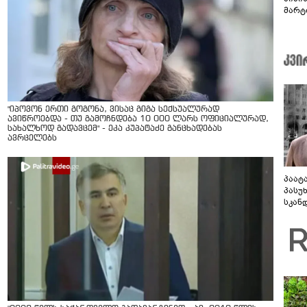
მარტ
ონაშ
"იპოვონ ერთი გოგონა, ვისაც გიგა სექსუალურად
ავიწროებდა - თუ გამოჩნდება 10 000 ლარს ოფიციალურად,
სახალხოდ გადავცემ" - ეკა კუპატაძე განცხადებას
ავრცელებს
პაატ
პასუ
სკან
"ყვე
კამა
გადმო
ტყუის