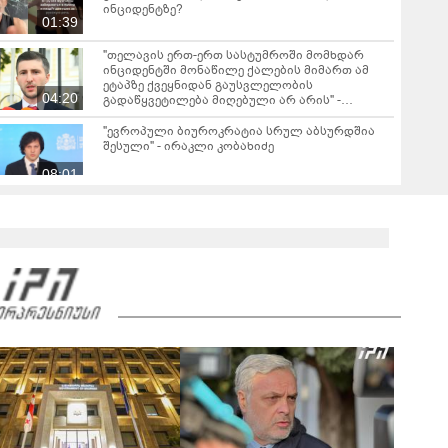
ინციდენტზე?
01:39
"თელავის ერთ-ერთ სასტუმროში მომხდარ
ინციდენტში მონაწილე ქალების მიმართ ამ
ეტაპზე ქვეყნიდან გაუსვლელობის
04:20
გადაწყვეტილება მიღებული არ არის" -
პროკურორი
"ევროპული ბიუროკრატია სრულ აბსურდშია
შესული" - ირაკლი კობახიძე
08:01
"გგონია, შეგარჩენ ამ სიმწარეს? ჩემი
ანგელოზი მართა კამერებში ჩანს, დედას რომ
მოეხვია, სიმწრით... შე არარაობა, არაკაცო!
00:57
გადმოხტი და გაიქეცი" - რას წერს დაღუპული
დედა-შვილის ნათესავი?
საგანგებო ბრიფინგი სუს-ში: დაკავებული და
სისხლის სამართლის პასუხისგებაში
მიცემულია 28 პირი - რა დეტალები ხდება
05:19
ცნობილი?
"თელავში მშენებლობის ნებართვები
ნამდვილად არასწორად იყო გაცემული
რამდენიმე კომერციულ ობიექტზე" - ირაკლი
კობახიძე
ირაკლი კობახიძის ბრიფინგი - "არსებობს