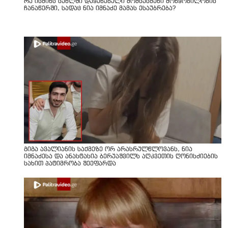
რა ისმინს სახლში დაყენებული მომსასმენი მოწყობილობის
ჩანაწერში, სადაც ნია იმნაძე მამას ესაუბრება?
გიგა ავალიანის საქმეზე ორ არასრულწლოვანს, ნია
იმნაძესა და ანასტასია ბერუაშვილს აღკვეთის ღონისძიების
სახით პატიმრობა შეეფარდა