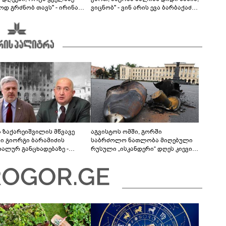
ოდ გრძნობ თავს" - ირინა
ვიცნობ" - ვინ არის ევა ბარბაქაძის
ვილის წერილი
რჩეული და როგორია მისი
სიყვარულის ამბავი
ა ზაქარეიშვილის მწვავე
აგვისტოს ომში, გორში
ხი გიორგი ბარამიძის
საბრძოლო ნათლობა მიღებული
დალურ განცხადებაზე -
რუსული „ისკანდერი“ დღეს კიევის
ლაფერი დეტალურად ვიცი...
მთავარ კოშმარად იქცა
ნში მოკლული ქართველები მე
ვასვენე... ბარამიძე კი
"