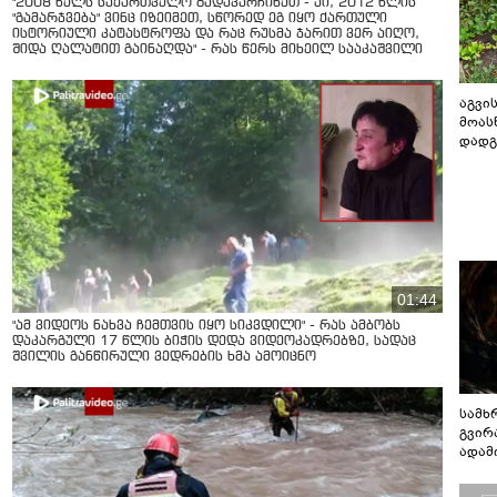
"2008 წელს საქართველო გადავარჩინეთ - აი, 2012 წლის
"გამარჯვება" ვინც იზეიმეთ, სწორედ ეგ იყო ქართული
ისტორიული კატასტროფა და რაც რუსმა ჯარით ვერ აიღო,
შიდა ღალატით გაინაღდა" - რას წერს მიხეილ სააკაშვილი
აგვის
მოას
დადგ
01:44
"ამ ვიდეოს ნახვა ჩემთვის იყო სიკვდილი" - რას ამბობს
დაკარგული 17 წლის ბიჭის დედა ვიდეოკადრებზე, სადაც
შვილის განწირული ვედრების ხმა ამოიცნო
სამხ
გვირ
ადამ
ბუნებ
ლაბი