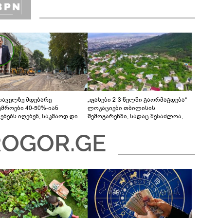
თაველზე მდებარე
„ფასები 2-3 წელში გაორმაგდება“ -
უმროები 40-50%-იან
ლოკაციები თბილისის
მებებს იღებენ, საკმაოდ დიდი
შემოგარენში, სადაც შესაძლოა,
ლისკენ წავალთ - მეგონა,
მიწები გაძვირდეს
ც მოიფიქრებდა და ბიზნესს
დებოდა“