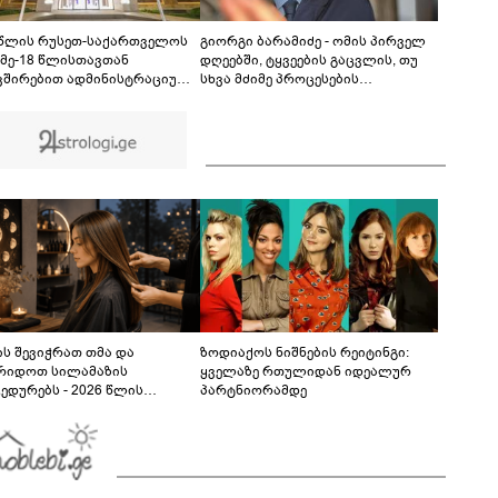
ცნობილი გამონათქვამი - რასაც პეტრე ამბობს
პავლეზე, პეტრეზე მეტს ამბობს, ვიდრე
08:58
პავლეზე"
 წლის რუსეთ-საქართველოს
გიორგი ბარამიძე - ომის პირველ
 მე-18 წლისთავთან
დღეებში, ტყვეების გაცვლის, თუ
ვშირებით ადმინისტრაციულ
სხვა მძიმე პროცესების
ბებზე სახელმწიფო დროშები
აღსაწერად, სხვა სიტყვის
ვა
გამოყენება აჯობებდა - არასდროს
მითქვამს, რომ ჩვენები
ხელებაწეულს ან დატყვევებულს
"ხვრეტდნენ", ეგ არასდროს
მინახავს და არც რაიმე ფაქტი
ვიცი
ს შევიჭრათ თმა და
ზოდიაქოს ნიშნების რეიტინგი:
რიდოთ სილამაზის
ყველაზე რთულიდან იდეალურ
ედურებს - 2026 წლის
პარტნიორამდე
სტოს ასტროლოგიური
კვლევი