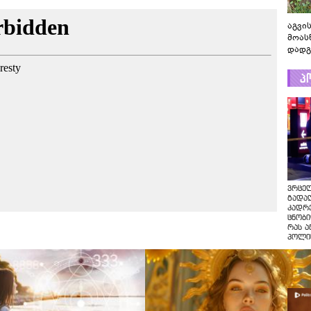
აგვის
მოას
დადგ
პ
ვრცე
გადაღ
კადრ
ცნობი
რას ა
პოლი
ვრცე
გადაღ
კადრე
ცნობი
რას ა
პოლი