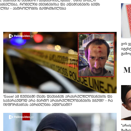
12 აგვისტოს სამყარო გადატრიალდება": მზის სრული
აბნელება, რომელიც ქვეყნებისა და ადამიანების ბედს
ვლის! - ასტროლოგის გაფრთხილება
ვის 
ატეს
გამო
წარდ
"Soos! ამ წუთებში თავს დაესხნენ არასრულწლოვანების და
სავარაუდოდ არა მარტო არასრულწლოვანების ჯგუფი" - რა
ინფორმაციას ავრცელებს ადვოკატი?
"არი
შიში