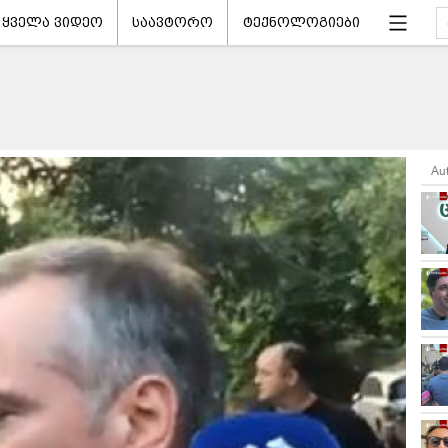
ყველა ვიდეო
საავტორო
ტექნოლოგიები
Au