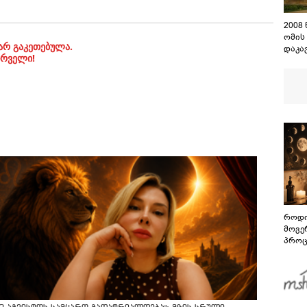
2008
ომის
არ გაკეთებულა.
დაკა
ირველი!
შენო
დაეშ
როდი
მოვე
პროც
აგვი
გზამ