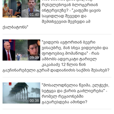
რუსულენოვან ბლოგერთან
ინტერვიუზე? - "კაფეში ყავის
01:40
საყიდლად შევედი და
შემთხვევით შევხვდი ამ
ქალბატონს"
"ვიდეოს ავტორთან ბევრი
ვისაუბრე, მან სხვა ვიდეოები და
ფოტოებიც მომაწოდა" - რას
09:39
ამბობს ადვოკატი ტარიელ
კაკაბაძე 12 წლის წინ
გაუჩინარებული გურამ დადიანიძის საქმის შესახებ?
"მოსალოდნელია წვიმა, ელ­ჭე­ქი,
სე­ტყვა და ქა­რის გაძ­ლი­ე­რე­ბა" -
რომელ რეგიონებში
00:38
გაუარესდება ამინდი?